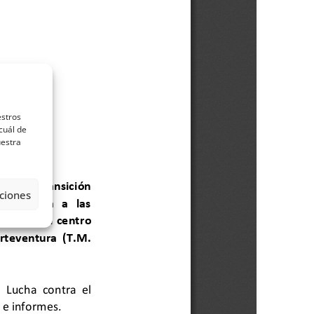
estros
cuál de
uestra
ciones