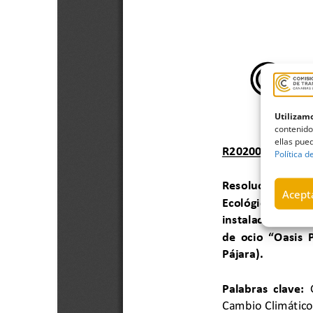
Utilizamo
contenido
ellas pued
Política d
Acepta