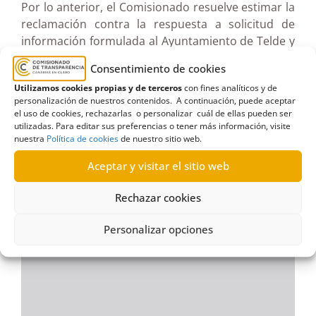
Por lo anterior, el Comisionado resuelve estimar la
reclamación contra la respuesta a solicitud de
información formulada al Ayuntamiento de Telde y
requerir al mismo para que realice la entrega al
Consentimiento de cookies
reclamante de la documentación señalada.
Utilizamos cookies propias y de terceros
con fines analíticos y de
personalización de nuestros contenidos. A continuación, puede aceptar
Ver documento pdf en pantalla completa
el uso de cookies, rechazarlas o personalizar cuál de ellas pueden ser
utilizadas. Para editar sus preferencias o tener más información, visite
nuestra
Política de cookies
de nuestro sitio web.
Aceptar y visitar el sitio web
Rechazar cookies
Personalizar opciones