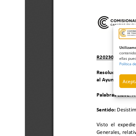
Utilizamo
contenido
ellas pued
Política d
Acepta