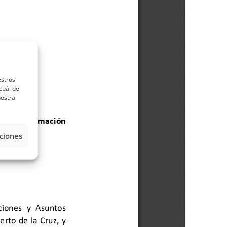
estros
cuál de
uestra
ciones