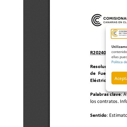
Utilizamo
contenido
ellas pued
Política d
Acepta