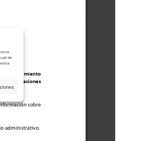
estros
cuál de
uestra
ciones