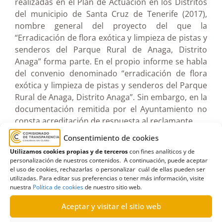
realizadas en el Plan de Actuación en los Distritos
del municipio de Santa Cruz de Tenerife (2017),
nombre general del proyecto del que la
“Erradicación de flora exótica y limpieza de pistas y
senderos del Parque Rural de Anaga, Distrito
Anaga” forma parte. En el propio informe se habla
del convenio denominado “erradicación de flora
exótica y limpieza de pistas y senderos del Parque
Rural de Anaga, Distrito Anaga”. Sin embargo, en la
documentación remitida por el Ayuntamiento no
consta acreditación de respuesta al reclamante.
Consentimiento de cookies
El Comisionado resuelve, por tanto, estimar la
Utilizamos cookies propias y de terceros
con fines analíticos y de
reclamación y requerir al Ayuntamiento de Santa
personalización de nuestros contenidos. A continuación, puede aceptar
Cruz de Tenerife para que realice la entrega al
el uso de cookies, rechazarlas o personalizar cuál de ellas pueden ser
utilizadas. Para editar sus preferencias o tener más información, visite
reclamante de la documentación señalada siempre
nuestra
Política de cookies
de nuestro sitio web.
que esa documentación exista; y para que, de no
existir, se le informe sobre tal inexistencia.
Aceptar y visitar el sitio web