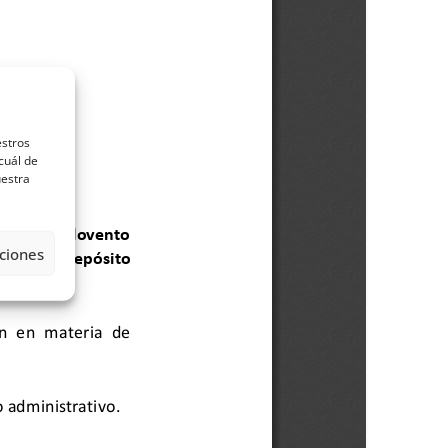
estros
cuál de
uestra
ciones