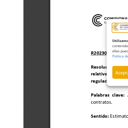
Utilizamo
contenido
ellas pued
Política d
Acepta