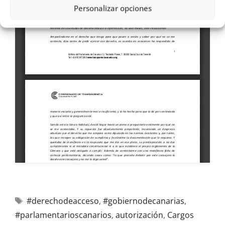
Personalizar opciones
#derechodeacceso
,
#gobiernodecanarias
,
#parlamentarioscanarios
,
autorización
,
Cargos