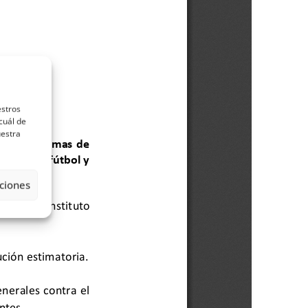
estros
cuál de
uestra
ciones