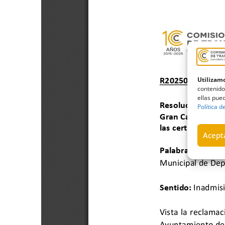
Utilizamo
contenido
ellas pued
Política d
Acepta