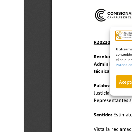
Utilizamo
contenido
ellas pued
Política d
Acepta