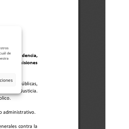
estros
cuál de
uestra
ciones