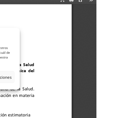
estros
cuál de
uestra
ciones