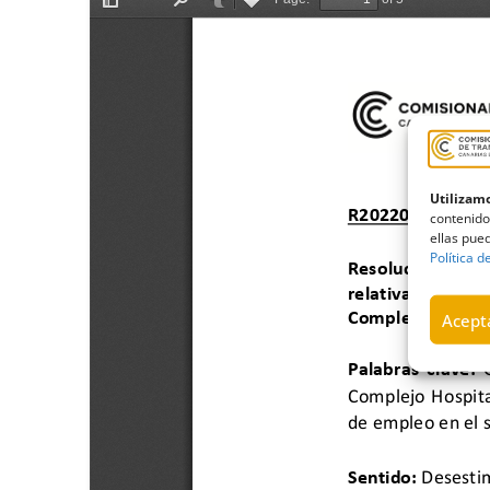
Utilizamo
contenido
ellas pued
Política d
Acepta