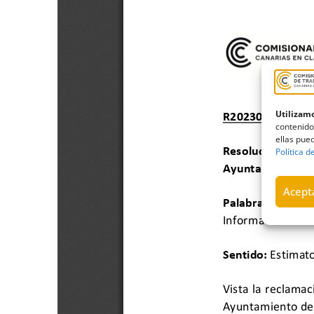
Utilizamo
contenido
ellas pued
Política d
Acepta