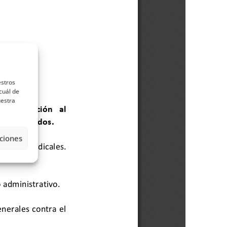
estros
cuál de
uestra
ciones