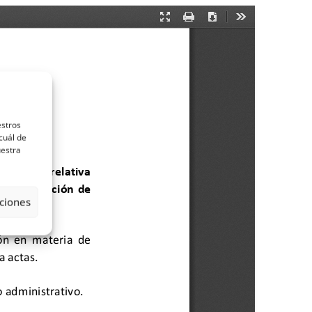
estros
cuál de
uestra
ciones