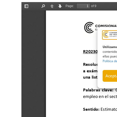
Utilizamo
contenido
ellas pued
Política d
Acepta