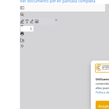
Ver documento pdf en pantalla completa
Utilizamo
contenido
ellas pued
Política d
Acepta