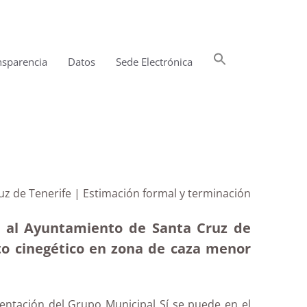
Buscar:
nsparencia
Datos
Sede Electrónica
Botón de búsqueda
z de Tenerife | Estimación formal y terminación
n al
Ayuntamiento de Santa Cruz de
o cinegético en zona de caza menor
entación del Grupo Municipal Sí se puede en el