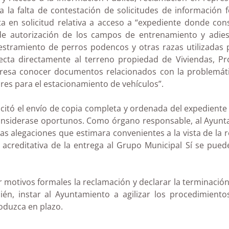
 la falta de contestación de solicitudes de información 
a en solicitud relativa a acceso a “expediente donde cons
 de autorización de los campos de entrenamiento y adie
estramiento de perros podencos y otras razas utilizadas
cta directamente al terreno propiedad de Viviendas, P
teresa conocer documentos relacionados con la problemáti
ores para el estacionamiento de vehículos”.
olicitó el envío de copia completa y ordenada del expediente
nsiderase oportunos. Como órgano responsable, al Ayuntam
 las alegaciones que estimara convenientes a la vista de l
creditativa de la entrega al Grupo Municipal Sí se puede
r motivos formales la reclamación y declarar la terminació
én, instar al Ayuntamiento a agilizar los procedimiento
oduzca en plazo.