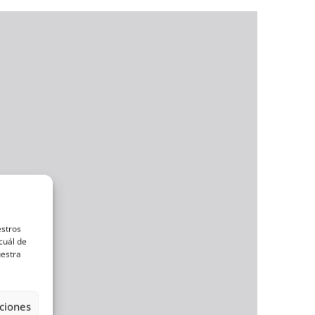
estros
cuál de
uestra
ciones