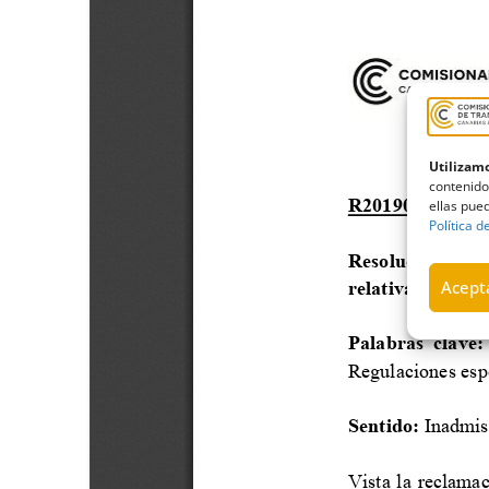
Utilizamo
contenido
ellas pued
Política d
Acepta