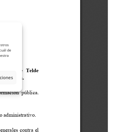
estros
cuál de
uestra
ciones