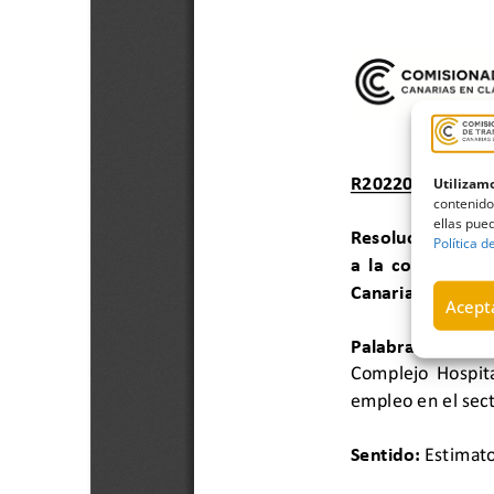
Utilizamo
contenido
ellas pued
Política d
Acepta