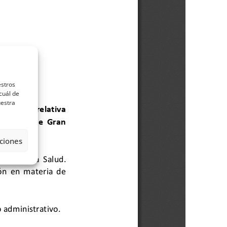
estros
cuál de
uestra
ciones