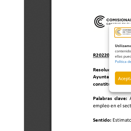
Utilizamo
contenido
ellas pued
Política d
Acepta