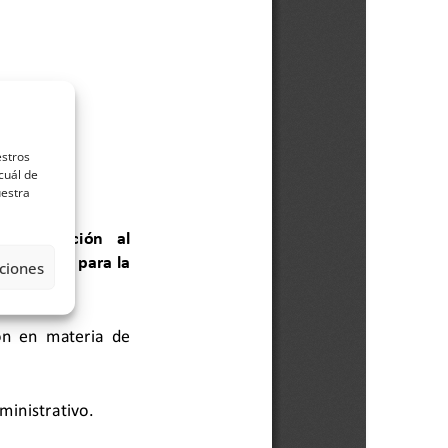
estros
cuál de
uestra
ciones