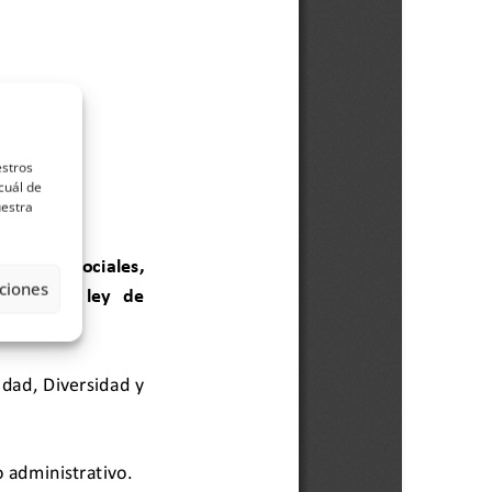
estros
cuál de
uestra
ciones