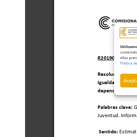
Utilizamo
contenido
ellas pued
Política d
Acepta