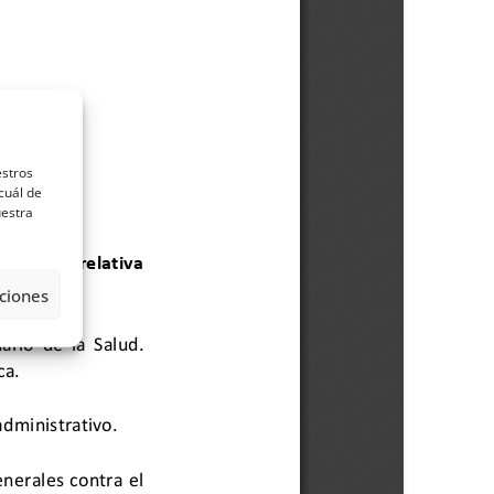
estros
cuál de
uestra
ciones