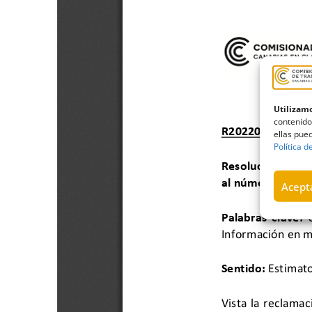
Utilizamo
contenido
ellas pued
Política d
Acepta