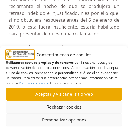
reclamante el hecho de que se produjera un
retraso indebido e injustificado. Y es por ello que,
si no obtuviera respuesta antes del 6 de enero de
2019, o esta fuera insuficiente, estaría habilitado
para presentar de nuevo una reclamación.
Por todo lo anteriormente expuesto, el
Comisionado resuelve inadmitir a trámite la
Consentimiento de cookies
reclamación toda vez que la misma fue presentada
Utilizamos cookies propias y de terceros
con fines analíticos y de
fuera del plazo legalmente previsto para ello.
personalización de nuestros contenidos. A continuación, puede aceptar
el uso de cookies, rechazarlas o personalizar cuál de ellas pueden ser
utilizadas. Para editar sus preferencias o tener más información, visite
Ver documento pdf en pantalla completa
nuestra
Política de cookies
de nuestro sitio web.
Aceptar y visitar el sitio web
Rechazar cookies
Personalizar opciones