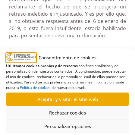
reclamante el hecho de que se produjera un
retraso indebido e injustificado. Y es por ello que,
si no obtuviera respuesta antes del 6 de enero de
2019, o esta fuera insuficiente, estaría habilitado
para presentar de nuevo una reclamación.
Por todo lo anteriormente expuesto, el
Comisionado resuelve inadmitir a trámite la
Consentimiento de cookies
reclamación toda vez que la misma fue presentada
Utilizamos cookies propias y de terceros
con fines analíticos y de
fuera del plazo legalmente previsto para ello.
personalización de nuestros contenidos. A continuación, puede aceptar
el uso de cookies, rechazarlas o personalizar cuál de ellas pueden ser
utilizadas. Para editar sus preferencias o tener más información, visite
Ver documento pdf en pantalla completa
nuestra
Política de cookies
de nuestro sitio web.
Aceptar y visitar el sitio web
Rechazar cookies
Personalizar opciones