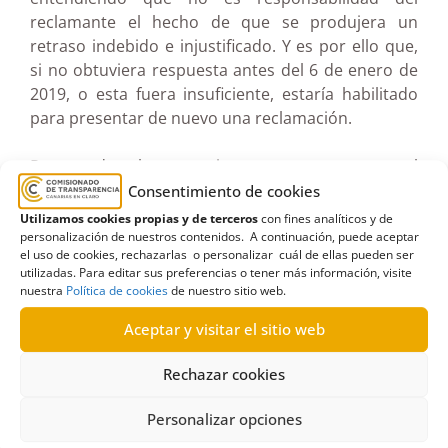
reclamante el hecho de que se produjera un
retraso indebido e injustificado. Y es por ello que,
si no obtuviera respuesta antes del 6 de enero de
2019, o esta fuera insuficiente, estaría habilitado
para presentar de nuevo una reclamación.
Por todo lo anteriormente expuesto, el
Comisionado resuelve inadmitir a trámite la
Consentimiento de cookies
reclamación toda vez que la misma fue presentada
Utilizamos cookies propias y de terceros
con fines analíticos y de
fuera del plazo legalmente previsto para ello.
personalización de nuestros contenidos. A continuación, puede aceptar
el uso de cookies, rechazarlas o personalizar cuál de ellas pueden ser
utilizadas. Para editar sus preferencias o tener más información, visite
Ver documento pdf en pantalla completa
nuestra
Política de cookies
de nuestro sitio web.
Aceptar y visitar el sitio web
Rechazar cookies
Personalizar opciones