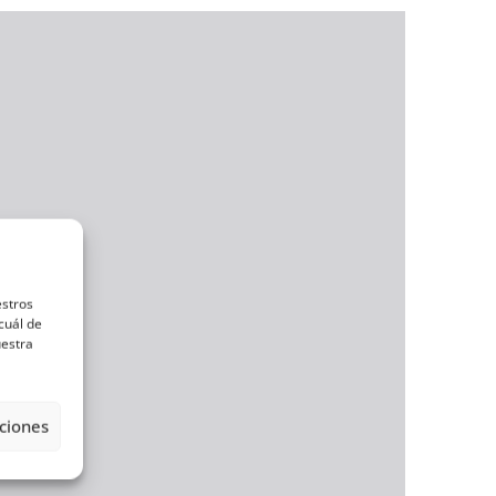
estros
cuál de
uestra
ciones