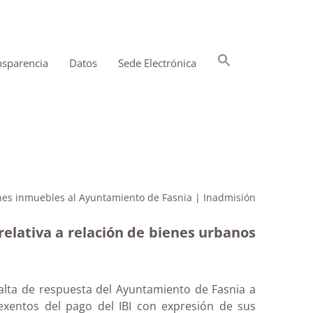
Buscar:
nsparencia
Datos
Sede Electrónica
Botón de búsqueda
enes inmuebles al Ayuntamiento de Fasnia | Inadmisión
elativa a relación de bienes urbanos
falta de respuesta del Ayuntamiento de Fasnia a
 exentos del pago del IBI con expresión de sus