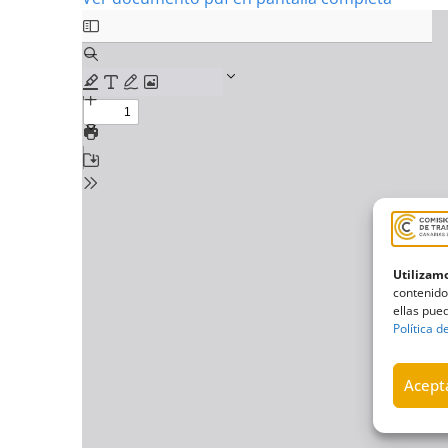
Utilizamo
contenido
ellas pued
Política d
Acepta