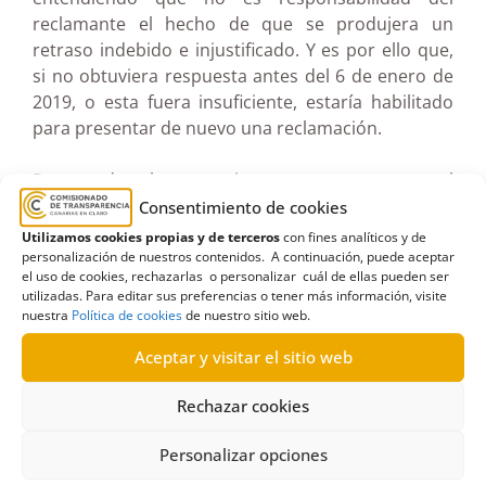
reclamante el hecho de que se produjera un
retraso indebido e injustificado. Y es por ello que,
si no obtuviera respuesta antes del 6 de enero de
2019, o esta fuera insuficiente, estaría habilitado
para presentar de nuevo una reclamación.
Por todo lo anteriormente expuesto, el
Comisionado resuelve inadmitir a trámite la
Consentimiento de cookies
reclamación toda vez que la misma fue presentada
Utilizamos cookies propias y de terceros
con fines analíticos y de
fuera del plazo legalmente previsto para ello.
personalización de nuestros contenidos. A continuación, puede aceptar
el uso de cookies, rechazarlas o personalizar cuál de ellas pueden ser
utilizadas. Para editar sus preferencias o tener más información, visite
Ver documento pdf en pantalla completa
nuestra
Política de cookies
de nuestro sitio web.
Aceptar y visitar el sitio web
Rechazar cookies
Personalizar opciones