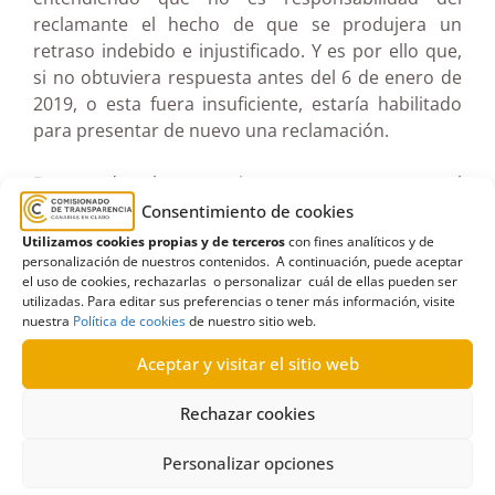
reclamante el hecho de que se produjera un
retraso indebido e injustificado. Y es por ello que,
si no obtuviera respuesta antes del 6 de enero de
2019, o esta fuera insuficiente, estaría habilitado
para presentar de nuevo una reclamación.
Por todo lo anteriormente expuesto, el
Comisionado resuelve inadmitir a trámite la
Consentimiento de cookies
reclamación toda vez que la misma fue presentada
Utilizamos cookies propias y de terceros
con fines analíticos y de
fuera del plazo legalmente previsto para ello.
personalización de nuestros contenidos. A continuación, puede aceptar
el uso de cookies, rechazarlas o personalizar cuál de ellas pueden ser
utilizadas. Para editar sus preferencias o tener más información, visite
Ver documento pdf en pantalla completa
nuestra
Política de cookies
de nuestro sitio web.
Aceptar y visitar el sitio web
Rechazar cookies
Personalizar opciones