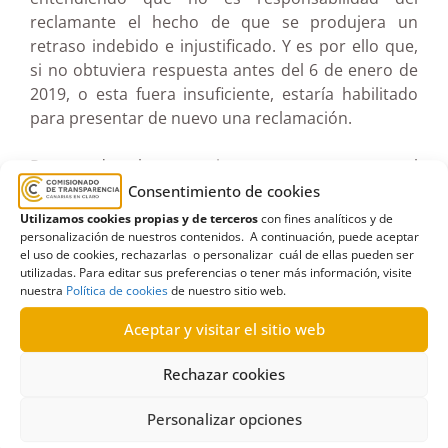
reclamante el hecho de que se produjera un
retraso indebido e injustificado. Y es por ello que,
si no obtuviera respuesta antes del 6 de enero de
2019, o esta fuera insuficiente, estaría habilitado
para presentar de nuevo una reclamación.
Por todo lo anteriormente expuesto, el
Comisionado resuelve inadmitir a trámite la
Consentimiento de cookies
reclamación toda vez que la misma fue presentada
Utilizamos cookies propias y de terceros
con fines analíticos y de
fuera del plazo legalmente previsto para ello.
personalización de nuestros contenidos. A continuación, puede aceptar
el uso de cookies, rechazarlas o personalizar cuál de ellas pueden ser
utilizadas. Para editar sus preferencias o tener más información, visite
Ver documento pdf en pantalla completa
nuestra
Política de cookies
de nuestro sitio web.
Aceptar y visitar el sitio web
Rechazar cookies
Personalizar opciones