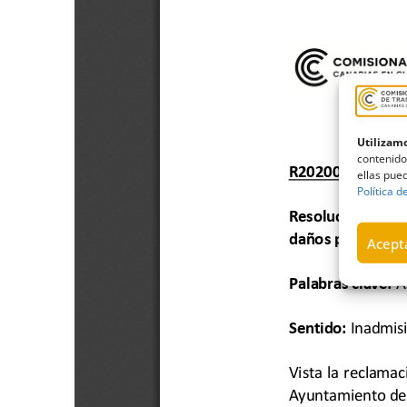
Utilizamo
contenido
ellas pued
Política d
Acepta