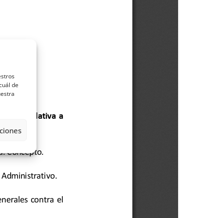
estros
cuál de
uestra
ciones