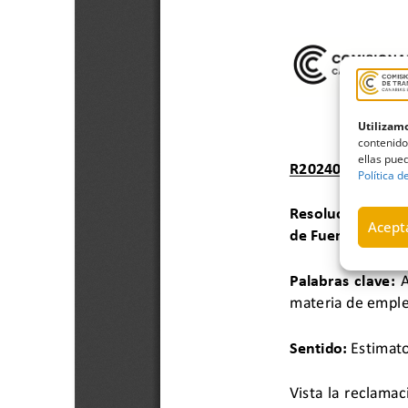
Utilizamo
contenido
ellas pued
Política d
Acepta