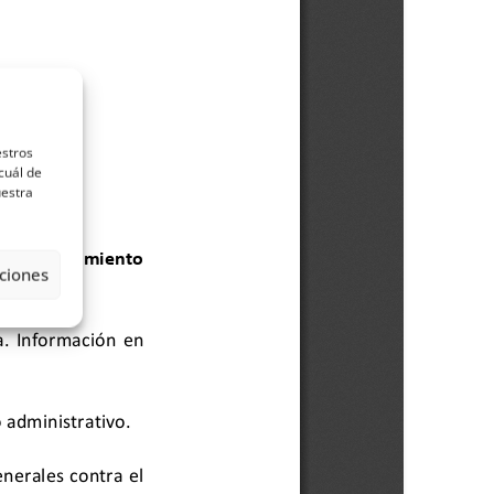
estros
cuál de
uestra
ciones