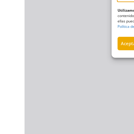
Utilizamo
contenido
ellas pued
Política d
Acepta