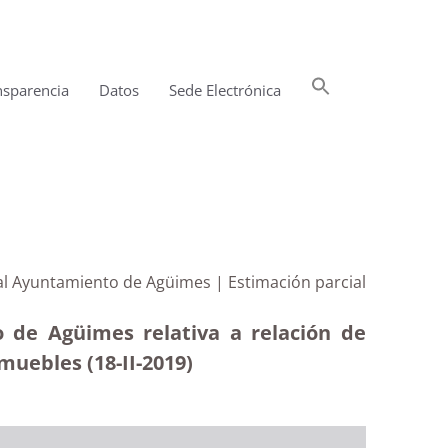
Buscar:
nsparencia
Datos
Sede Electrónica
Botón de búsqueda
al Ayuntamiento de Agüimes | Estimación parcial
o de Agüimes relativa a relación de
muebles (18-II-2019)