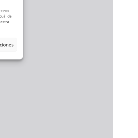
estros
cuál de
uestra
ciones