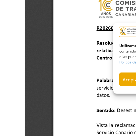
Utilizamo
contenido
ellas pued
Política d
Acepta