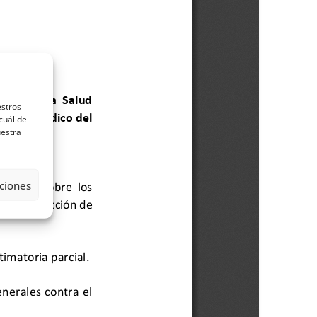
estros
cuál de
uestra
ciones