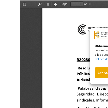
Utilizamo
contenido
ellas pued
Política d
Acepta