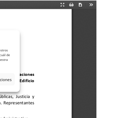
estros
cuál de
uestra
ciones