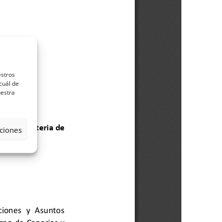
estros
cuál de
uestra
ciones