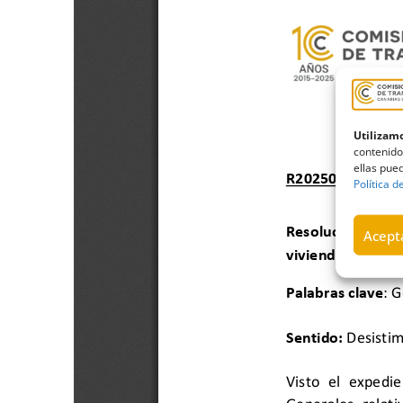
Utilizamo
contenido
ellas pued
Política d
Acepta