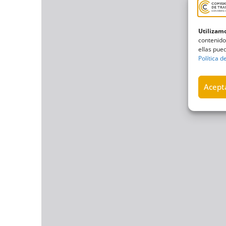
Utilizamo
contenido
ellas pued
Política d
Acepta