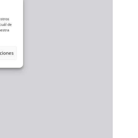
estros
cuál de
uestra
ciones