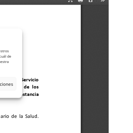
estros
cuál de
uestra
ciones