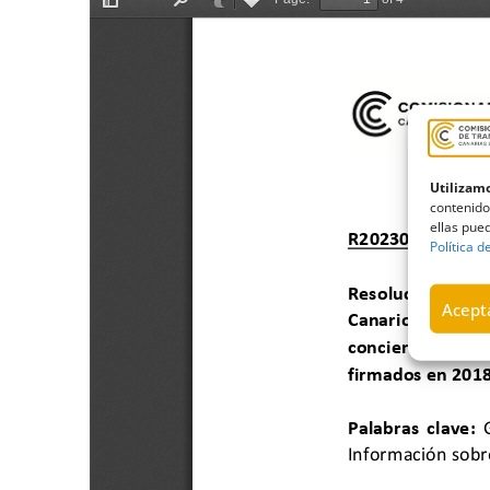
Utilizamo
contenido
ellas pued
Política d
Acepta