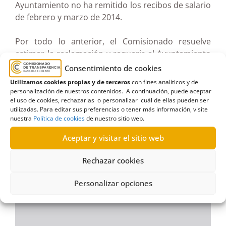
Ayuntamiento no ha remitido los recibos de salario
de febrero y marzo de 2014.
Por todo lo anterior, el Comisionado resuelve
estimar la reclamación y requerir al Ayuntamiento
de Icod de los Vinos para que realice la entrega al
Consentimiento de cookies
reclamante de la documentación señalada.
Utilizamos cookies propias y de terceros
con fines analíticos y de
personalización de nuestros contenidos. A continuación, puede aceptar
el uso de cookies, rechazarlas o personalizar cuál de ellas pueden ser
Ver documento pdf en pantalla completa
utilizadas. Para editar sus preferencias o tener más información, visite
nuestra
Política de cookies
de nuestro sitio web.
Aceptar y visitar el sitio web
Rechazar cookies
Personalizar opciones