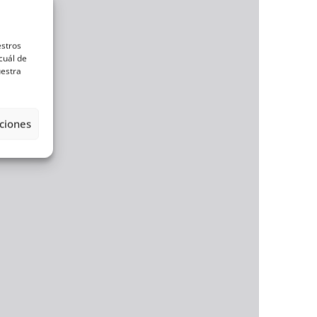
estros
cuál de
uestra
ciones