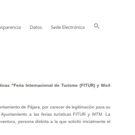
Buscar:
nsparencia
Datos
Sede Electrónica
Botón de búsqueda
ticas “Feria Internacional de Turismo (FITUR) y Worl
yuntamiento de Pájara, por carecer de legitimación para su
el Ayuntamiento a las ferias turísticas FITUR y WTM. La
ura, persona distinta a la que solicitó inicialmente el