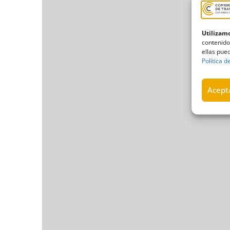
Utilizamo
contenido
ellas pued
Política d
Acepta