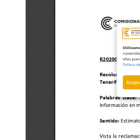
Utilizamo
contenido
ellas pued
Política d
Acepta