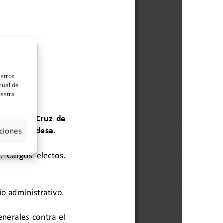
estros
cuál de
uestra
ciones