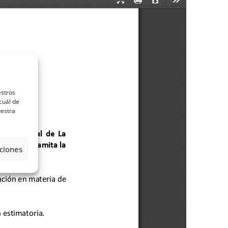
estros
cuál de
uestra
ciones