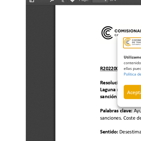
Utilizamo
contenido
ellas pued
Política d
Acepta