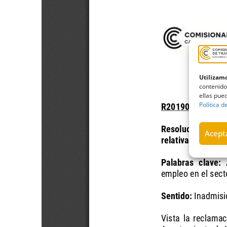
Utilizamo
contenido
ellas pued
Política d
Acepta