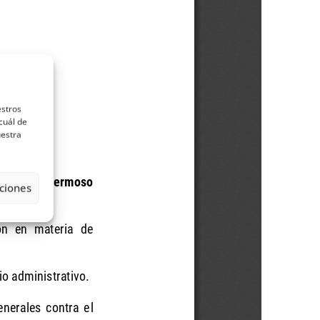
estros
cuál de
uestra
ciones