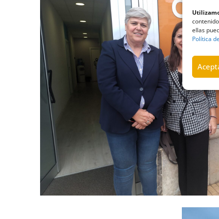
Utilizamo
contenido
ellas pued
Política d
Acepta