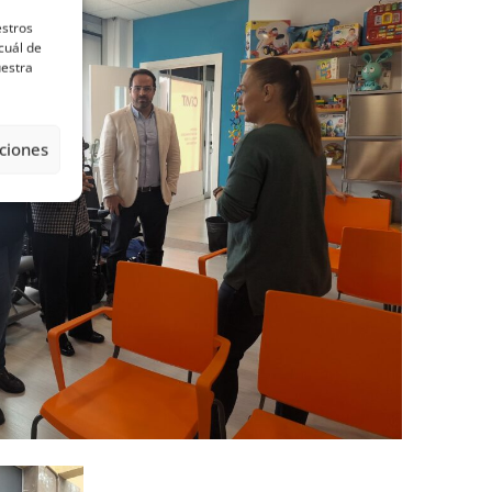
estros
cuál de
uestra
ciones