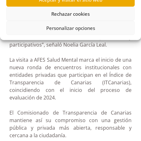
“Queremos estar cerca de las entidades, escuchar
Rechazar cookies
sus necesidades y acompañarlas en la mejora
continua de su transparencia. Este contacto
Personalizar opciones
directo es fundamental para que los procesos de
evaluación sean más útiles, comprensibles y
participativos”, señaló Noelia García Leal.
La visita a AFES Salud Mental marca el inicio de una
nueva ronda de encuentros institucionales con
entidades privadas que participan en el Índice de
Transparencia de Canarias (ITCanarias),
coincidiendo con el inicio del proceso de
evaluación de 2024.
El Comisionado de Transparencia de Canarias
mantiene así su compromiso con una gestión
pública y privada más abierta, responsable y
cercana a la ciudadanía.