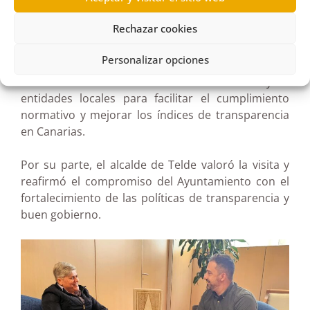
institucional basada en la claridad, la rendición de
Rechazar cookies
cuentas y la cercanía a la ciudadanía.
Personalizar opciones
La comisionada destacó la relevancia de mantener
una comunicación fluida entre el Comisionado y las
entidades locales para facilitar el cumplimiento
normativo y mejorar los índices de transparencia
en Canarias.
Por su parte, el alcalde de Telde valoró la visita y
reafirmó el compromiso del Ayuntamiento con el
fortalecimiento de las políticas de transparencia y
buen gobierno.