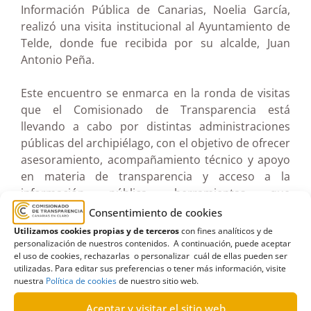
Información Pública de Canarias, Noelia García,
realizó una visita institucional al Ayuntamiento de
Telde, donde fue recibida por su alcalde, Juan
Antonio Peña.
Este encuentro se enmarca en la ronda de visitas
que el Comisionado de Transparencia está
llevando a cabo por distintas administraciones
públicas del archipiélago, con el objetivo de ofrecer
asesoramiento, acompañamiento técnico y apoyo
en materia de transparencia y acceso a la
información pública, herramientas que
contribuyen a una gestión más abierta y accesible
Consentimiento de cookies
para la ciudadanía.
Utilizamos cookies propias y de terceros
con fines analíticos y de
personalización de nuestros contenidos. A continuación, puede aceptar
el uso de cookies, rechazarlas o personalizar cuál de ellas pueden ser
Durante la reunión se abordaron los retos y
utilizadas. Para editar sus preferencias o tener más información, visite
oportunidades en el cumplimiento de las
nuestra
Política de cookies
de nuestro sitio web.
obligaciones de publicidad activa, así como la
Aceptar y visitar el sitio web
importancia de seguir avanzando en una cultura