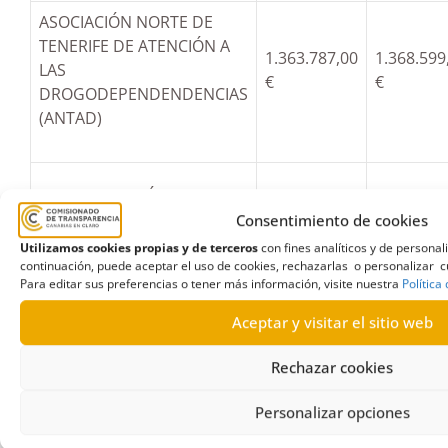
ASOCIACIÓN NORTE DE
TENERIFE DE ATENCIÓN A
1.363.787,00
1.368.599
LAS
€
€
DROGODEPENDENDENCIAS
(ANTAD)
CONFEDERACIÓN CANARIA
2.386.026,40
1.240.473
DE EMPRESARIOS
€
€
Consentimiento de cookies
Utilizamos cookies propias y de terceros
con fines analíticos y de persona
continuación, puede aceptar el uso de cookies, rechazarlas o personalizar cu
Para editar sus preferencias o tener más información, visite nuestra
Política
1.213.738
Aceptar y visitar el sitio web
Arrecife Bus, S.L.
€
Rechazar cookies
Personalizar opciones
Transportes Insular La
1.205.271