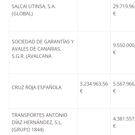
SALCAI UTINSA, S.A.
29.719.96
(GLOBAL)
€
SOCIEDAD DE GARANTÍAS Y
9.550.000
AVALES DE CANARIAS,
€
S.G.R. (AVALCANA
3.234.963,56
5.567.966
CRUZ ROJA ESPAÑOLA
€
€
TRANSPORTES ANTONIO
4.381.557
DÍAZ HERNÁNDEZ, S.L.
€
(GRUPO 1844)