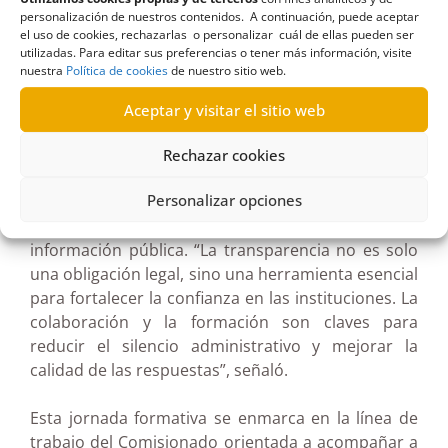
retos a los que se enfrentan las administraciones
personalización de nuestros contenidos. A continuación, puede aceptar
públicas en materia de acceso a la información,
el uso de cookies, rechazarlas o personalizar cuál de ellas pueden ser
utilizadas. Para editar sus preferencias o tener más información, visite
especialmente en relación con el silencio
nuestra
Política de cookies
de nuestro sitio web.
administrativo en aquellas solicitudes que no
reciben respuesta en plazo.
Aceptar y visitar el sitio web
La comisionada de Transparencia de Canarias,
Rechazar cookies
Noelia García, destacó la importancia de la
Personalizar opciones
cooperación entre instituciones para garantizar el
derecho de la ciudadanía a acceder a la
información pública. “La transparencia no es solo
una obligación legal, sino una herramienta esencial
para fortalecer la confianza en las instituciones. La
colaboración y la formación son claves para
reducir el silencio administrativo y mejorar la
calidad de las respuestas”, señaló.
Esta jornada formativa se enmarca en la línea de
trabajo del Comisionado orientada a acompañar a