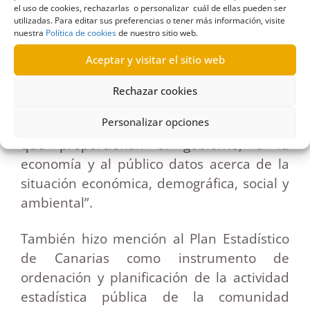
el aporte de la institución que dirige en los
el uso de cookies, rechazarlas o personalizar cuál de ellas pueden ser
utilizadas. Para editar sus preferencias o tener más información, visite
requerimientos de la transparencia. Para
nuestra
Política de cookies
de nuestro sitio web.
ello habló sobre principios y valores de la
Aceptar y visitar el sitio web
estadística pública, afirmando que “las
estadísticas oficiales constituyen un
Rechazar cookies
elemento indispensable en el sistema de
Personalizar opciones
información de una sociedad democrática
que proporcionan al gobierno, a la
economía y al público datos acerca de la
situación económica, demográfica, social y
ambiental”.
También hizo mención al Plan Estadístico
de Canarias como instrumento de
ordenación y planificación de la actividad
estadística pública de la comunidad