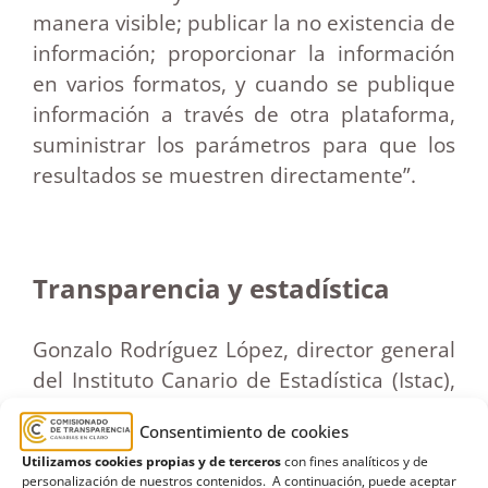
manera visible; publicar la no existencia de
información; proporcionar la información
en varios formatos, y cuando se publique
información a través de otra plataforma,
suministrar los parámetros para que los
resultados se muestren directamente”.
Transparencia y estadística
Gonzalo Rodríguez López, director general
del Instituto Canario de Estadística (Istac),
intervino con la ponencia ‘La estadística
Consentimiento de cookies
Publica al Servicio de la Transparencia’, en
Utilizamos cookies propias y de terceros
con fines analíticos y de
la que ofreció diferentes reflexiones sobre
personalización de nuestros contenidos. A continuación, puede aceptar