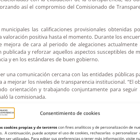
reforzando así el compromiso del Comisionado de Transpar
.
municipales las calificaciones provisionales obtenidas p
a valoración positiva hasta el momento. Durante los encuen
 de mejora de cara al periodo de alegaciones actualmente
n publicada y reforzar aquellos aspectos susceptibles de m
cia y en los estándares de buen gobierno.
ner una comunicación cercana con las entidades públicas 
mejorar los niveles de transparencia institucional. “El ob
iendo orientación y trabajando conjuntamente para seguir
ñaló la comisionada.
a su compromiso de proximidad con las administraciones
Consentimiento de cookies
ública y una mayor garantía del derecho de acceso a la inf
s cookies propias y de terceros
con fines analíticos y de personalización de nu
s. A continuación, puede aceptar el uso de cookies, rechazarlas o personalizar 
en ser utilizadas. Para editar sus preferencias o tener más información, visite n