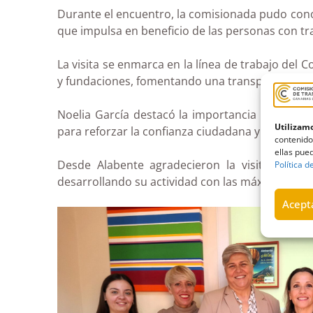
Durante el encuentro, la comisionada pudo conoc
que impulsa en beneficio de las personas con tr
La visita se enmarca en la línea de trabajo del
y fundaciones, fomentando una transparencia útil
Noelia García destacó la importancia de trabaj
Utilizamo
para reforzar la confianza ciudadana y visibiliza
contenido
ellas pued
Desde Alabente agradecieron la visita y el a
Política d
desarrollando su actividad con las máximas gar
Acepta