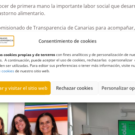
er de primera mano la importante labor social que desarro
astorno alimentario.
 Comisionado de Transparencia de Canarias para acompañar, 
, accesible y adaptada a la realidad del tercer sector.
Consentimiento de cookies
ar de forma cercana con las entidades sociales, “no solo 
s cookies propias y de terceros
con fines analíticos y de personalización de nu
r el enorme valor que aporta el tercer sector a nuestra soci
s. A continuación, puede aceptar el uso de cookies, rechazarlas o personalizar 
en ser utilizadas. Para editar sus preferencias o tener más información, visite n
poyo institucional, subrayando la importancia de contar
e cookies
de nuestro sitio web.
antías de transparencia y buen gobierno.
r y visitar el sitio web
Rechazar cookies
Personalizar op