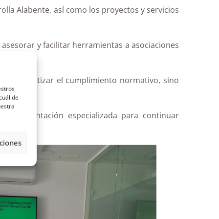
lla Alabente, así como los proyectos y servicios
asesorar y facilitar herramientas a asociaciones
para garantizar el cumplimiento normativo, sino
estros
edad”.
cuál de
uestra
 con orientación especializada para continuar
ciones