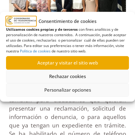
Consentimiento de cookies
Utilizamos cookies propias y de terceros
con fines analíticos y de
personalización de nuestros contenidos. A continuación, puede aceptar
el uso de cookies, rechazarlas o personalizar cuál de ellas pueden ser
utilizadas. Para editar sus preferencias o tener más información, visite
El equipo de trabajo del Comisionado de Transparencia de Canarias
nuestra
Política de cookies
de nuestro sitio web.
en la «Sala Cabildos» del Parlamento de Canarias
Aceptar y visitar el sitio web
Rechazar cookies
Además, se atenderán las consultas por
Personalizar opciones
correo y vía telefónica, como es habitual,
también para ciudadanos que quieran
presentar una reclamación, solicitud de
información o denuncia, o para aquellos
que ya tengan un expediente en trámite.
Se ha habilitado el número de teléfono