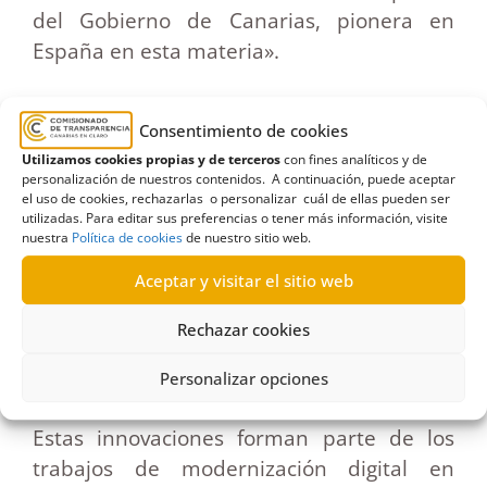
del Gobierno de Canarias, pionera en
España en esta materia».
Se incluye información sobre el número de
Consentimiento de cookies
resoluciones de acceso a la información
Utilizamos cookies propias y de terceros
con fines analíticos y de
pública a ciudadanos que se quejaron o
personalización de nuestros contenidos. A continuación, puede aceptar
reclamaron por ello. Y el conjunto de
el uso de cookies, rechazarlas o personalizar cuál de ellas pueden ser
utilizadas. Para editar sus preferencias o tener más información, visite
enlaces que tienen los ciudadanos para
nuestra
Política de cookies
de nuestro sitio web.
hacer preguntas a todas las
Aceptar y visitar el sitio web
administraciones a través de sus
ventanillas electrónicas (sedes
Rechazar cookies
electrónicas); o los enlaces a sus portales
Personalizar opciones
de transparencia.
Estas innovaciones forman parte de los
trabajos de modernización digital en