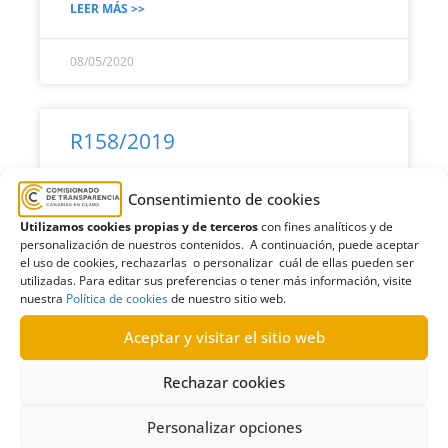
LEER MÁS >>
08/05/2020
R158/2019
Solicitud de información sobre proyecto de
Consentimiento de cookies
desarrollo de una perrera municipal en
Utilizamos cookies propias y de terceros
con fines analíticos y de
Tuineje al Cabildo de Fuerteventura |
personalización de nuestros contenidos. A continuación, puede aceptar
Desestimación
el uso de cookies, rechazarlas o personalizar cuál de ellas pueden ser
utilizadas. Para editar sus preferencias o tener más información, visite
nuestra
Política de cookies
de nuestro sitio web.
LEER MÁS >>
Aceptar y visitar el sitio web
08/05/2020
Rechazar cookies
Personalizar opciones
R171/2019