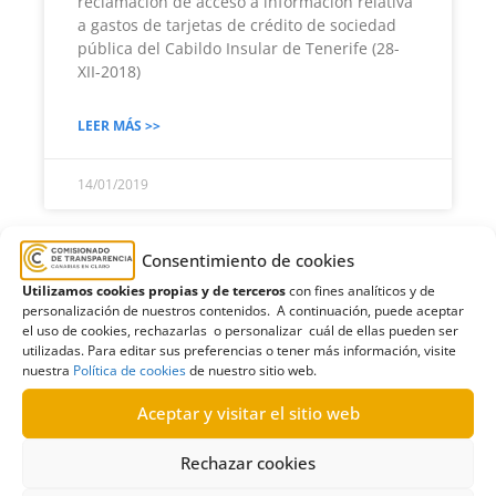
reclamación de acceso a información relativa
a gastos de tarjetas de crédito de sociedad
pública del Cabildo Insular de Tenerife (28-
XII-2018)
LEER MÁS >>
14/01/2019
Consentimiento de cookies
R118/2017
Utilizamos cookies propias y de terceros
con fines analíticos y de
personalización de nuestros contenidos. A continuación, puede aceptar
Resolución estimatoria sobre solicitud de
el uso de cookies, rechazarlas o personalizar cuál de ellas pueden ser
información al Ayuntamiento de Icod de los
utilizadas. Para editar sus preferencias o tener más información, visite
nuestra
Política de cookies
de nuestro sitio web.
Vinos relativa a recibos de salarios (13-XII-
2018) Se recibió en el Comisionado de
Aceptar y visitar el sitio web
LEER MÁS >>
Rechazar cookies